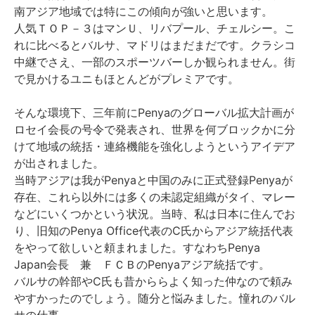
南アジア地域では特にこの傾向が強いと思います。
人気ＴＯＰ－３はマンＵ、リバプール、チェルシー。こ
れに比べるとバルサ、マドリはまだまだです。クラシコ
中継でさえ、一部のスポーツバーしか観られません。街
で見かけるユニもほとんどがプレミアです。
そんな環境下、三年前にPenyaのグローバル拡大計画が
ロセイ会長の号令で発表され、世界を何ブロックかに分
けて地域の統括・連絡機能を強化しようというアイデア
が出されました。
当時アジアは我がPenyaと中国のみに正式登録Penyaが
存在、これら以外には多くの未認定組織がタイ、マレー
などにいくつかという状況。当時、私は日本に住んでお
り、旧知のPenya Office代表のC氏からアジア統括代表
をやって欲しいと頼まれました。すなわちPenya
Japan会長 兼 ＦＣＢのPenyaアジア統括です。
バルサの幹部やC氏も昔かららよく知った仲なので頼み
やすかったのでしょう。随分と悩みました。憧れのバル