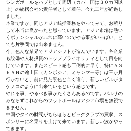
シンガポールをハブとして周辺（カバー国は３０カ国以
上）の統括会社の責任者として着任、今丸二年が経過し
ました。
本業ですが、同じアジア統括業務をやってみて、お断り
して本当に良かったと思っています。アジア市場は熱い
くポテンシャルが非常に高いのでやる事がいっぱい、と
ても片手間では出来ません。
今、色んな業界でアジアシフトが進んでいます。各企業
も設備や人材投資のトッププライオリティとして目を向
けています。またスピード感も圧倒的に早く、特にＡＳ
ＥＡＮの途上国（カンボジア、ミャンマー等）は三か月
行かないと、前に見た景色と全く違う、新しいビルがタ
ケノコのように出来ているという感じです。
やれる事、やるべき事がたくさんあるのです。バルサの
みならずこれからのフットボールはアジア市場を無視で
きません。
中国やタイの財閥がちらほらとビッグクラブの買収、ス
ポンサーに名乗りを上げて来ています。新しい波がやっ
てきます。