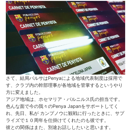
さて、結局バルサはPenyaによる地域代表制度は採用で
す、クラブ内の幹部理事が各地域を管掌するというやり
方に変えました。
アジア地域は、ホセマリア・バルニルス氏の担当です。
色んな面で今の我々のPenya Japanをサポートしてく
れ、先日、私が カンプノウに観戦に行ったときに、サプ
ライズで１０周年を仕掛けてくれたのも彼です。
彼との関係はまた、別途お話ししたいと思います。