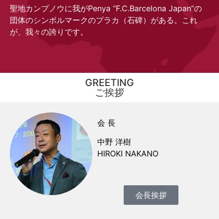
聖地カンプノウに我がPenya “F.C.Barcelona Japan”の
団体のシンボルマークのプラカ（石碑）がある。これ
が、我々の誇りです。
GREETING
ご挨拶
会 長
中野 洋樹
HIROKI NAKANO
会長挨拶