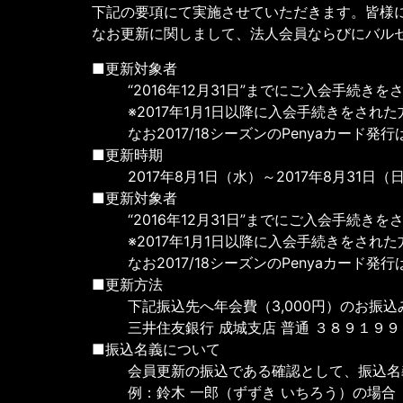
下記の要項にて実施させていただきます。皆様
なお更新に関しまして、法人会員ならびにバル
■更新対象者
“2016年12月31日”までにご入会手続きを
※2017年1月1日以降に入会手続きをさ
なお2017/18シーズンのPenyaカー
■更新時期
2017年8月1日（水）～2017年8月31日（
■更新対象者
“2016年12月31日”までにご入会手続きを
※2017年1月1日以降に入会手続きをさ
なお2017/18シーズンのPenyaカー
■更新方法
下記振込先へ年会費（3,000円）のお振込
三井住友銀行 成城支店 普通 ３８９１９９６ 一般社
■振込名義について
会員更新の振込である確認として、振込名
例：鈴木 一郎（ずずき いちろう）の場合