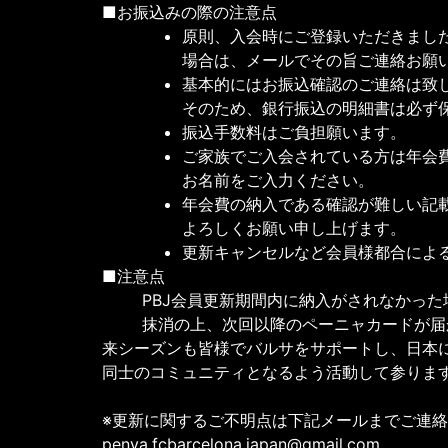
■お振込みの際の注意点
原則、入会時にご登録いただきまし
場合は、メールでその旨ご連絡お願
基本的にはお振込確認のご連絡は致
そのため、銀行振込の明細書は必ず
振込手数料はご負担願います。
ご家族でご入会されている方は年会費
お名前をご入力ください。
年会費の納入である確認が難しい記
よろしくお願い申し上げます。
更新キャンセルなど会員様都合によ
■注意点
PBJ会員更新期間内に納入がされなかった
抹消の上、次回以降のペーニャカードが届
来シーズンも皆様でバルサをサポートし、日本
同士のコミュニティとなるよう活動して参りま
※更新に関するご不明点は下記メールまでご連
penya.fcbarcelona.japan@gmail.com